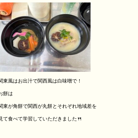
関東風はお出汁で関西風は白味噌で！
お餅は
関東が角餅で関西が丸餅とそれぞれ地域差を
見て食べて学習していただきました🍴