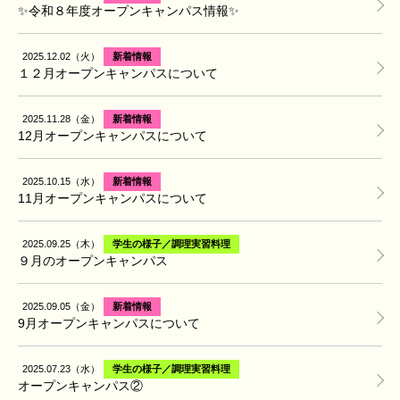
✨令和８年度オープンキャンパス情報✨
2025.12.02（火）
新着情報
１２月オープンキャンパスについて
2025.11.28（金）
新着情報
12月オープンキャンパスについて
2025.10.15（水）
新着情報
11月オープンキャンパスについて
2025.09.25（木）
学生の様子／調理実習料理
９月のオープンキャンパス
2025.09.05（金）
新着情報
9月オープンキャンパスについて
2025.07.23（水）
学生の様子／調理実習料理
オープンキャンパス②