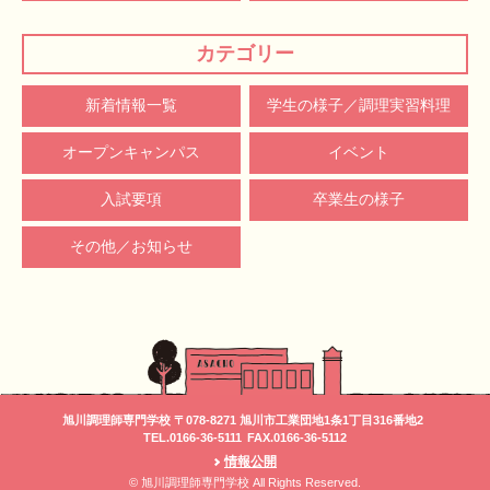
カテゴリー
新着情報一覧
学生の様子／調理実習料理
オープンキャンパス
イベント
入試要項
卒業生の様子
その他／お知らせ
旭川調理師専門学校 〒078-8271 旭川市工業団地1条1丁目316番地2
TEL.0166-36-5111
FAX.0166-36-5112
情報公開
© 旭川調理師専門学校 All Rights Reserved.