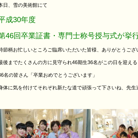
本日、雪の美術館にて
平成30年度
第46回卒業証書・専門士称号授与式が挙
時節柄お忙しいところご臨席いただいた皆様、ありがとうござ
最後までたくさんの方に見守られ46期生36名がこの日を迎え
36名の皆さん「卒業おめでとうございます」
身体に気を付けてそれぞれ新たな道で頑張って下さいね、先生