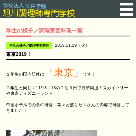
学生の様子／調理実習料理一覧
2019.11.19（火）
学生の様子／調理実習料理
東京2019！
「東京」
１年生の国内研修は
です！
２年生と同じく11/13～15の２泊３日で浅草周辺！スカイツリー
や東京ディズニーランド！
帝国ホテルでの食の研修！等々と盛りだくさんの内容で研修して
きました！