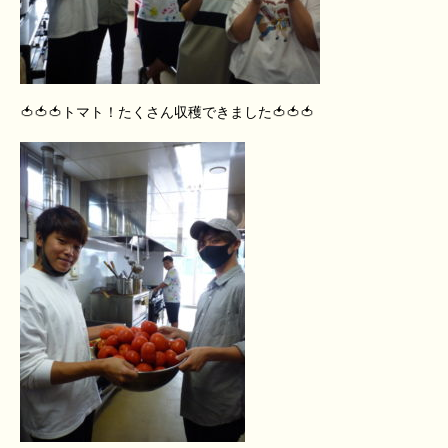
🍅🍅🍅トマト！たくさん収穫できました🍅🍅🍅