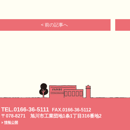
< 前の記事へ
TEL.0166-36-5111
FAX.0166-36-5112
〒078-8271 旭川市工業団地1条1丁目316番地2
情報公開