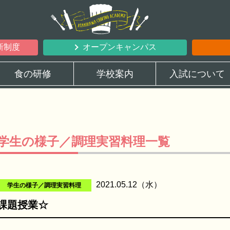
新制度
オープンキャンパス
食の研修
学校案内
入試について
学生の様子／調理実習料理一覧
2021.05.12（水）
学生の様子／調理実習料理
課題授業☆