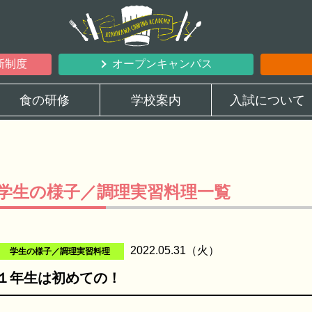
新制度
オープンキャンパス
食の研修
学校案内
入試について
学生の様子／調理実習料理一覧
2022.05.31（火）
学生の様子／調理実習料理
１年生は初めての！